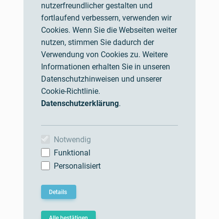
Startseite
nutzerfreundlicher gestalten und
fortlaufend verbessern, verwenden wir
Über uns
Cookies. Wenn Sie die Webseiten weiter
Impressum
nutzen, stimmen Sie dadurch der
Verwendung von Cookies zu. Weitere
Nutzungsbedingungen
Informationen erhalten Sie in unseren
Datenschutzhinweisen und unserer
AGBs
Cookie-Richtlinie.
Datenschutz und Cookies
Datenschutzerklärung
.
KONTAKT
Notwendig
Funktional
Hellenthalstraße 2
Personalisiert
47661 Issum, Germany
support@werkstofftechnik.com
Details
+49 2835 9606 0
Alle bestätigen