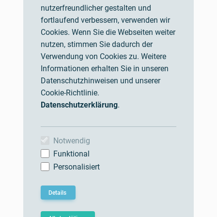
Startseite
nutzerfreundlicher gestalten und
fortlaufend verbessern, verwenden wir
Über uns
Cookies. Wenn Sie die Webseiten weiter
Impressum
nutzen, stimmen Sie dadurch der
Verwendung von Cookies zu. Weitere
Nutzungsbedingungen
Informationen erhalten Sie in unseren
Datenschutzhinweisen und unserer
AGBs
Cookie-Richtlinie.
Datenschutz und Cookies
Datenschutzerklärung
.
KONTAKT
Notwendig
Funktional
Hellenthalstraße 2
Personalisiert
47661 Issum, Germany
support@werkstofftechnik.com
Details
+49 2835 9606 0